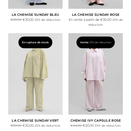
LA CHEMISE SUNDAY BLEU
LA CHEMISE SUNDAY ROSE
Prix
Prix
€39,90
€30,00
En vente à partir de €30,00
25% de réduction
25% de
normal
normal
réduction
En rupture de stock
Vente
33% de réduction
LA CHEMISE SUNDAY VERT
CHEMISE IVY CAPSULE ROSE
Prix
Prix
€39,90
€30,00
€44,90
€30,00
25% de réduction
33% de réduction
normal
normal