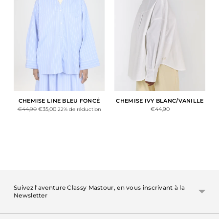
CHEMISE LINE BLEU FONCÉ
CHEMISE IVY BLANC/VANILLE
Prix
€44,90
€35,00
€44,90
22% de réduction
normal
Suivez l'aventure Classy Mastour, en vous inscrivant à la
Newsletter