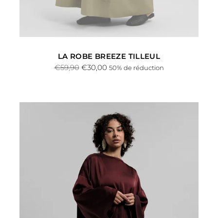
LA ROBE BREEZE TILLEUL
Prix
€59,90
€30,00
50% de réduction
normal