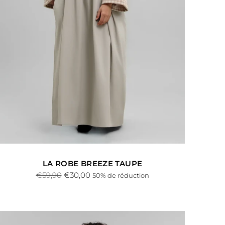
LA ROBE BREEZE TAUPE
Prix
€59,90
€30,00
50% de réduction
normal