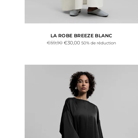
LA ROBE BREEZE BLANC
Prix
€59,90
€30,00
50% de réduction
normal