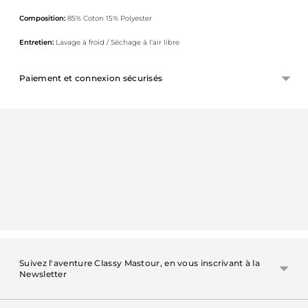
Composition:
85% Coton 15% Polyester
Entretien:
Lavage à froid / Séchage à l'air libre
Paiement et connexion sécurisés
Ajouter
un
produit
à
votre
panier
Suivez l'aventure Classy Mastour, en vous inscrivant à la
Newsletter