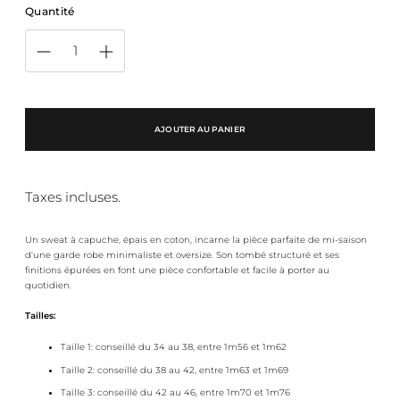
Quantité
AJOUTER AU PANIER
Taxes incluses.
Un sweat à capuche, épais en coton, incarne la pièce parfaite de mi-saison
d'une garde robe minimaliste et oversize. Son tombé structuré et ses
finitions épurées en font une pièce confortable et facile à porter au
quotidien.
Tailles:
Taille 1: conseillé du 34 au 38, entre 1m56 et 1m62
Taille 2: conseillé du 38 au 42, entre 1m63 et 1m69
Taille 3: conseillé du 42 au 46, entre 1m70 et 1m76