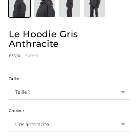
Le Hoodie Gris
Anthracite
Prix
€35,00
€49,90
normal
Taille
Couleur