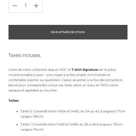
EN RUPTURE DE STOCK
Taxes incluses.
Icône de notre collection depuis 2021, le
T-shirt Signature
est la pièce
incontournable à avoir : une coupe à la fois ample, minimaliste et
confortable à porter au quotidien. Il peut se porter à la fois décontracté et
épuré pour correspondre à tous vos looks, dans un tissu en 100% coton,
opaque et agréable au toucher.
Tailles:
Taille 0: Conseillé entre 1m54 et 1m62, du 34 au 42 (Longueur 71cm
Largeur 69cm)
Taille 1: Conseillé entre 1m63 et 1m69, du 36 à 46 (Longueur 75cm
Largeur 74cm)