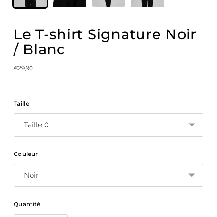
Le T-shirt Signature Noir
/ Blanc
Prix
€29,90
normal
Taille
Couleur
Quantité