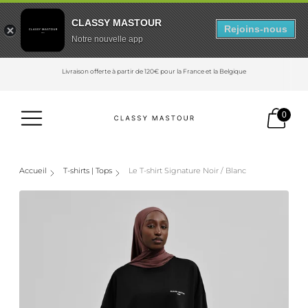
CLASSY MASTOUR
Rejoins-nous
Notre nouvelle app
Livraison offerte à partir de 120€ pour la France et la Belgique
0
Accueil
T-shirts | Tops
Le T-shirt Signature Noir / Blanc