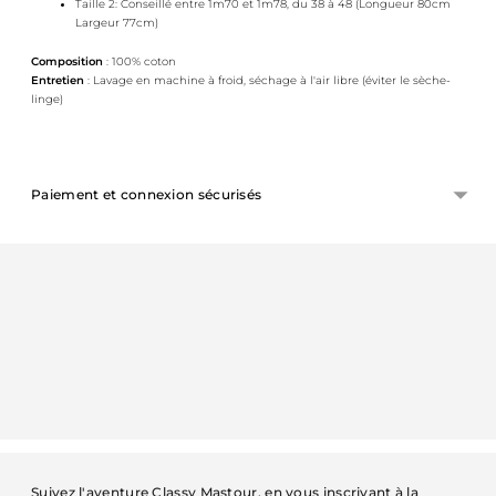
Taille 2: Conseillé entre 1m70 et 1m78, du 38 à 48 (Longueur 80cm
Largeur 77cm)
Composition
: 100% coton
Entretien
: Lavage en machine à froid, séchage à l'air libre (éviter le sèche-
linge)
Paiement et connexion sécurisés
Ajouter
un
produit
à
votre
panier
Suivez l'aventure Classy Mastour, en vous inscrivant à la