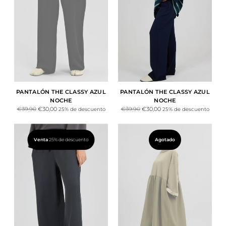
PANTALÓN THE CLASSY AZUL
PANTALÓN THE CLASSY AZUL
NOCHE
NOCHE
Precio
Precio
€39,90
€30,00
€39,90
€30,00
25% de descuento
25% de descuento
normal
normal
Venta
25% de descuento
Agotado