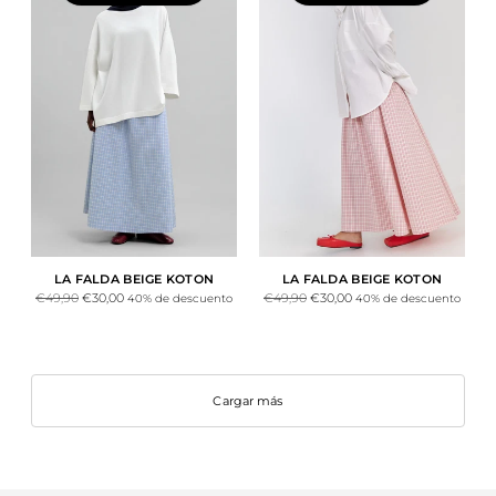
LA FALDA BEIGE KOTON
LA FALDA BEIGE KOTON
Precio
Precio
€49,90
€30,00
€49,90
€30,00
40% de descuento
40% de descuento
normal
normal
Cargar más