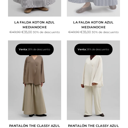
LA FALDA KOTON AZUL
LA FALDA KOTON AZUL
MEDIANOCHE
MEDIANOCHE
Precio
Precio
€49,90
€35,00
€49,90
€35,00
30% de descuento
30% de descuento
normal
normal
Venta
28% de descuento
Venta
28% de descuento
PANTALÓN THE CLASSY AZUL
PANTALÓN THE CLASSY AZUL