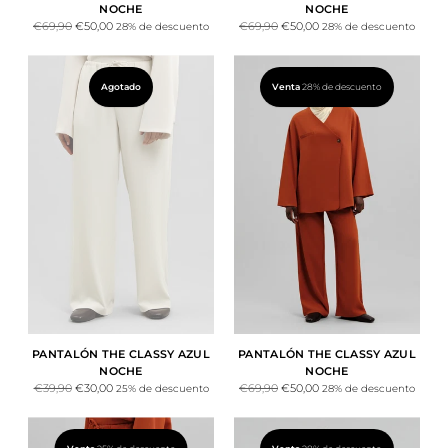
NOCHE
NOCHE
Precio
Precio
€69,90
€50,00
€69,90
€50,00
28% de descuento
28% de descuento
normal
normal
Agotado
Venta
28% de descuento
PANTALÓN THE CLASSY AZUL
PANTALÓN THE CLASSY AZUL
NOCHE
NOCHE
Precio
Precio
€39,90
€30,00
€69,90
€50,00
25% de descuento
28% de descuento
normal
normal