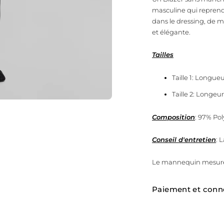
masculine qui reprend 
dans le dressing, de mi
et élégante.
Tailles
Taille 1: Longu
Taille 2: Longe
Composition
: 97% Po
Conseil d'entretien
: 
Le mannequin mesure 
Paiement et conn
Ajouter