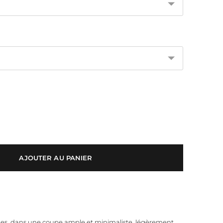
AJOUTER AU PANIER
es, dans une coupe ample et minimaliste, légèrement