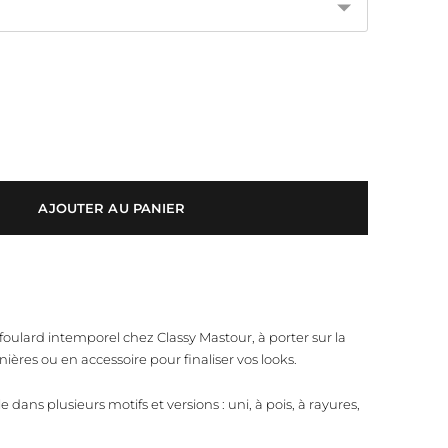
AJOUTER AU PANIER
foulard intemporel chez Classy Mastour, à porter sur la
ières ou en accessoire pour finaliser vos looks.
 dans plusieurs motifs et versions : uni, à pois, à rayures,