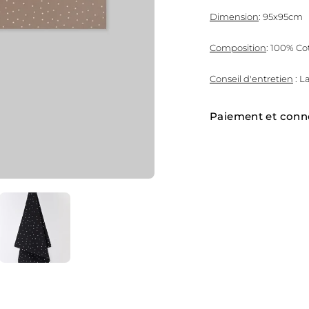
Dimension
: 95x95cm
Composition
: 100% Co
Conseil d'entretien
: L
Paiement et conn
Ajouter
un
produit
à
votre
panier