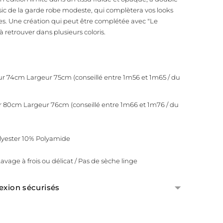
sic de la garde robe modeste, qui complètera vos looks
es. Une création qui peut être complétée avec "Le
 retrouver dans plusieurs coloris.
eur 74cm Largeur 75cm (conseillé entre 1m56 et 1m65 / du
eur 80cm Largeur 76cm (conseillé entre 1m66 et 1m76 / du
lyester 10% Polyamide
Lavage à frois ou délicat / Pas de sèche linge
exion sécurisés