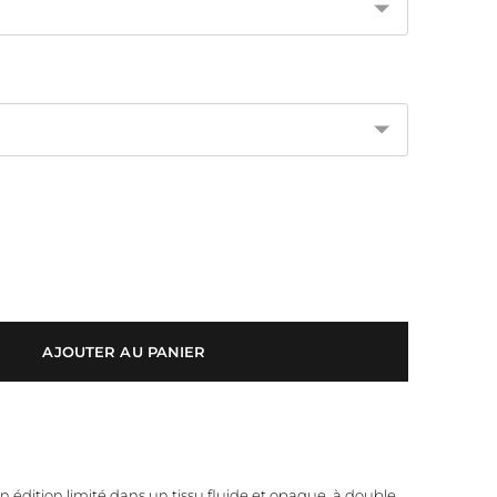
AJOUTER AU PANIER
édition limité dans un tissu fluide et opaque, à double