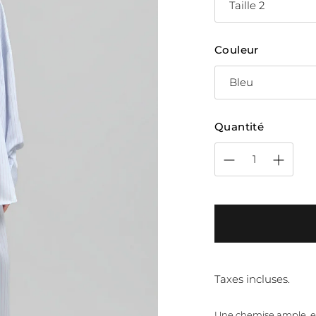
Couleur
Quantité
Taxes incluses.
Une chemise ample, en 