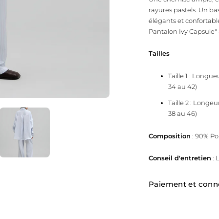
rayures pastels. Un ba
élégants et confortabl
Pantalon Ivy Capsule" à
Tailles
Taille 1 : Longu
34 au 42)
Taille 2 : Long
38 au 46)
Composition
: 90% Po
Conseil d'entretien
: 
Paiement et conn
Ajouter