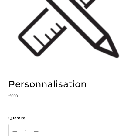
Personnalisation
Prix
€0,10
normal
Quantité