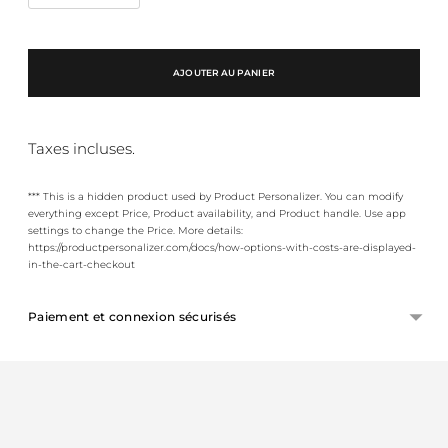
AJOUTER AU PANIER
Taxes incluses.
*** This is a hidden product used by Product Personalizer. You can modify
everything except Price, Product availability, and Product handle. Use app
settings to change the Price. More details:
https://productpersonalizer.com/docs/how-options-with-costs-are-displayed-
in-the-cart-checkout
Paiement et connexion sécurisés
Ajouter
un
produit
à