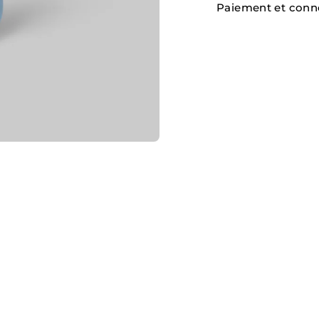
Paiement et conn
Ajouter
un
produit
à
votre
panier