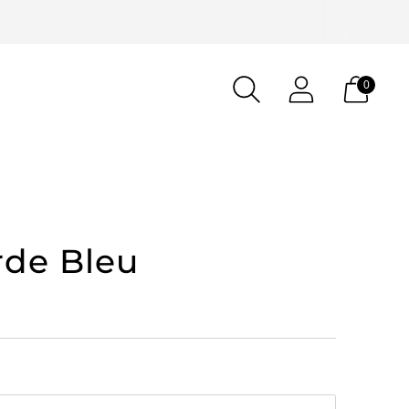
0
rde Bleu