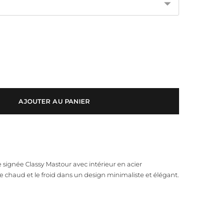
AJOUTER AU PANIER
signée Classy Mastour avec intérieur en acier
e chaud et le froid dans un design minimaliste et élégant.