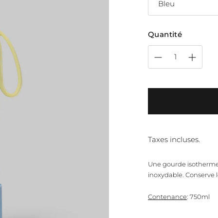
Quantité
Taxes incluses.
Une gourde isotherme 
inoxydable. Conserve l
Contenance
: 750ml