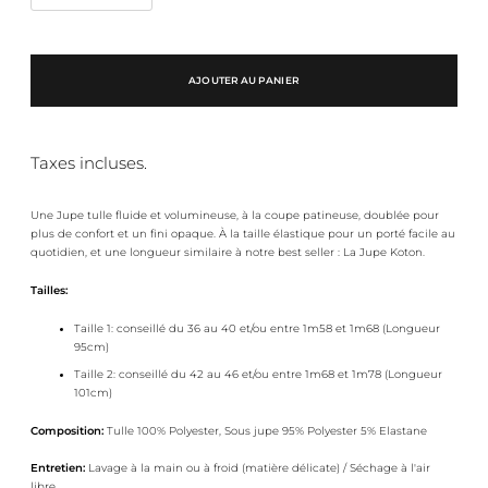
AJOUTER AU PANIER
Taxes incluses.
Une Jupe tulle fluide et volumineuse, à la coupe patineuse, doublée pour
plus de confort et un fini opaque. À la taille élastique pour un porté facile au
quotidien, et une longueur similaire à notre best seller : La Jupe Koton.
Tailles:
Taille 1: conseillé du 36 au 40 et/ou entre 1m58 et 1m68 (Longueur
95cm)
Taille 2: conseillé du 42 au 46 et/ou entre 1m68 et 1m78 (Longueur
101cm)
Composition:
Tulle 100% Polyester, Sous jupe 95% Polyester 5% Elastane
Entretien:
Lavage à la main ou à froid (matière délicate) / Séchage à l'air
libre