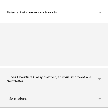
Paiement et connexion sécurisés
Ajouter
un
produit
à
votre
panier
Suivez l'aventure Classy Mastour, en vous inscrivant à la
Newsletter
Informations