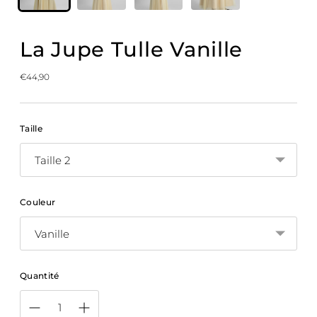
La Jupe Tulle Vanille
Prix
€44,90
normal
Taille
Couleur
Quantité