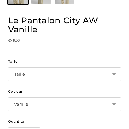
Le Pantalon City AW
Vanille
Prix
€49,90
normal
Taille
Couleur
Quantité