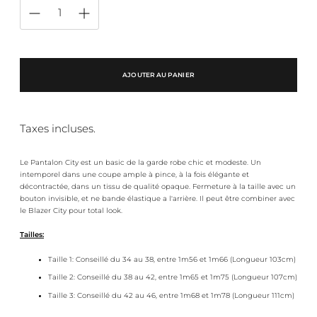
AJOUTER AU PANIER
Taxes incluses.
Le Pantalon City est un basic de la garde robe chic et modeste. Un
intemporel dans une coupe ample à pince, à la fois élégante et
décontractée, dans un tissu de qualité opaque. Fermeture à la taille avec un
bouton invisible, et ne bande élastique a l'arrière. Il peut être combiner avec
le Blazer City pour total look.
Tailles:
Taille 1: Conseillé du 34 au 38, entre 1m56 et 1m66 (Longueur 103cm)
Taille 2: Conseillé du 38 au 42, entre 1m65 et 1m75 (Longueur 107cm)
Taille 3: Conseillé du 42 au 46, entre 1m68 et 1m78 (Longueur 111cm)