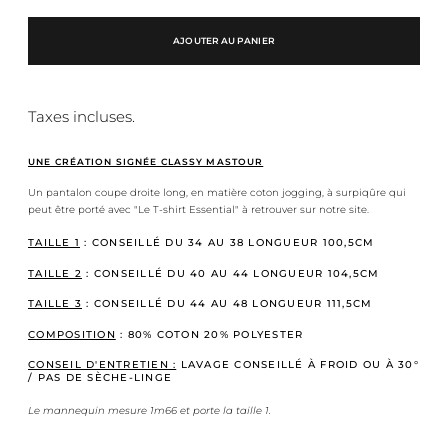
AJOUTER AU PANIER
Taxes incluses.
UNE CRÉATION SIGNÉE CLASSY MASTOUR
Un pantalon coupe droite long, en matière coton jogging, à surpiqûre qui
peut être porté avec "Le T-shirt Essential" à retrouver sur notre site.
TAILLE 1
: CONSEILLÉ DU 34 AU 38 L
ONGUEUR 100,5CM
TAILLE 2
: CONSEILLÉ DU 40 AU 44 LONGUEUR 104,5CM
TAILLE 3
: CONSEILLÉ DU 44 AU 48 LONGUEUR 111,5CM
COMPOSITION
: 80% COTON 20% POLYESTER
CONSEIL D'ENTRETIEN :
LAVAGE CONSEILLÉ À FROID OU À 30°
/ PAS DE SÈCHE-LINGE
Le mannequin mesure 1m66 et porte la taille 1.