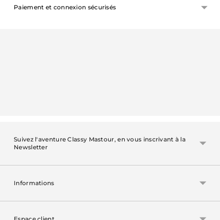
Paiement et connexion sécurisés
Ajouter
un
produit
à
votre
panier
Suivez l'aventure Classy Mastour, en vous inscrivant à la
Newsletter
Informations
Espace client