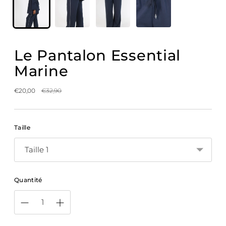
Le Pantalon Essential
Marine
Prix
€20,00
€32,90
normal
Taille
Quantité