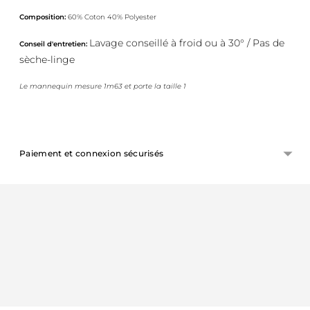
Composition:
60% Coton 40% Polyester
Lavage conseillé à froid ou à 30° / Pas de
Conseil d'entretien:
sèche-linge
Le mannequin mesure 1m63 et porte la taille 1
Paiement et connexion sécurisés
Ajouter
un
produit
à
votre
panier