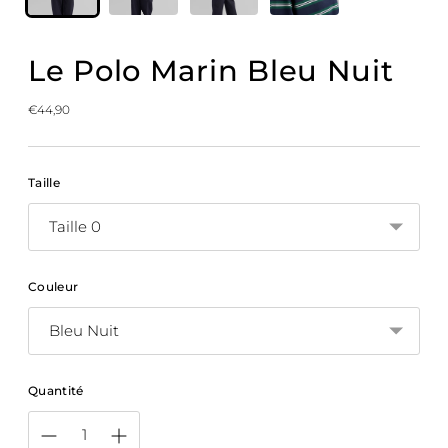
Le Polo Marin Bleu Nuit
Prix
€44,90
normal
Taille
Couleur
Quantité