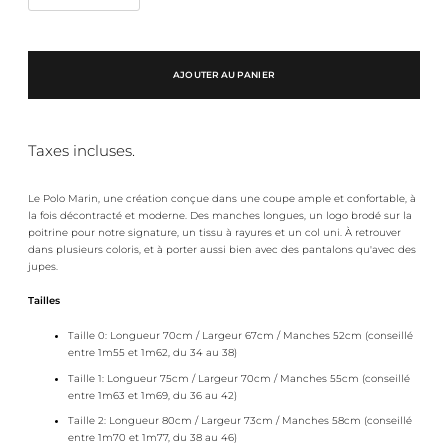
AJOUTER AU PANIER
Taxes incluses.
Le Polo Marin, une création conçue dans une coupe ample et confortable, à
la fois
décontracté et moderne. Des manches longues, un logo brodé sur la
poitrine pour notre signature, un tissu à rayures et un col uni. À retrouver
dans plusieurs coloris, et à porter aussi bien avec des pantalons qu'avec des
jupes.
Tailles
Taille 0: Longueur 70cm / Largeur 67cm / Manches 52cm (conseillé
entre 1m55 et 1m62, du 34 au 38)
Taille 1:
Longueur 75cm / Largeur 70cm / Manches 55cm (conseillé
entre 1m63 et 1m69, du 36 au 42)
Taille 2:
Longueur 80cm / Largeur 73cm / Manches 58cm (conseillé
entre 1m70 et 1m77, du 38 au 46)