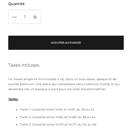
Quantité
AJOUTER AU PANIER
Taxes incluses.
Un Sweat ample et minimaliste à zip, dans un tissu épais, opaque et de
qualité premium. Une pièce qui complètera votre Collection Comfy, et qui
deviendra vite un basique à avoir pour vos looks d'automne/hiver.
Tailles
:
Taille 1
: Conseillé entre 1m55 et 1m61, du 36 au 42
Taille 2
: Conseillé entre 1m62 et 1m69, du 38 au 44
Taille 3:
Conseillé entre 1m70 et 1m77, du 40 au 48