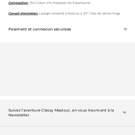
Composition
:
74% Coton 21% Polyester 5% Élasthanne
Conseil d'entretien:
Lavage conseillé à froid ou à 30° / Pas de sèche-linge
Paiement et connexion sécurisés
Ajouter
un
produit
à
votre
panier
Suivez l'aventure Classy Mastour, en vous inscrivant à la
Newsletter