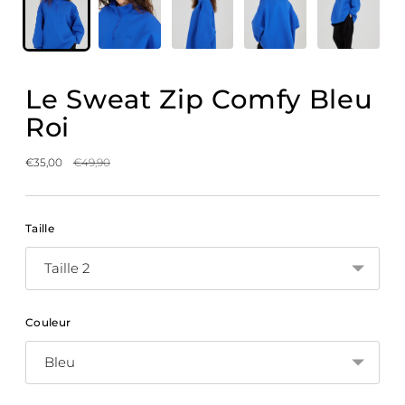
Le Sweat Zip Comfy Bleu
Roi
Prix
€35,00
€49,90
normal
Taille
Couleur