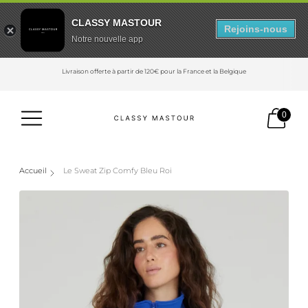
CLASSY MASTOUR
Rejoins-nous
Notre nouvelle app
Livraison offerte à partir de 120€ pour la France et la Belgique
0
Accueil
Le Sweat Zip Comfy Bleu Roi