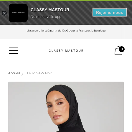
CLASSY MASTOUR
Rejoins-nous
Notre nouvelle app
Livraison offerte à partir de 120€ pour la France et la Belgique
0
Accueil
Le Top AW Noir