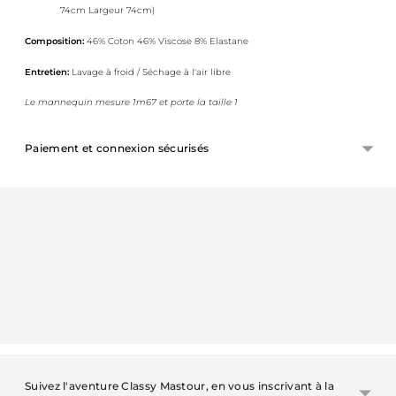
74cm Largeur 74cm)
Composition:
46% Coton 46% Viscose 8% Elastane
Entretien:
Lavage à froid / Séchage à l'air libre
Le mannequin mesure 1m67 et porte la taille 1
Paiement et connexion sécurisés
Ajouter
un
produit
à
votre
panier
Suivez l'aventure Classy Mastour, en vous inscrivant à la