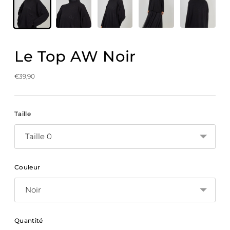
Le Top AW Noir
Prix
€39,90
normal
Taille
Couleur
Quantité