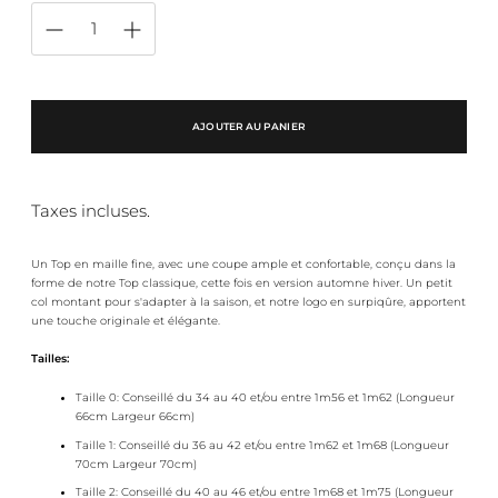
AJOUTER AU PANIER
Taxes incluses.
Un Top en maille fine, avec une coupe ample et confortable, conçu dans la
forme de notre Top classique, cette fois en version automne hiver. Un petit
col montant pour s'adapter à la saison, et notre logo en surpiqûre, apportent
une touche originale et élégante.
Tailles:
Taille 0: Conseillé du 34 au 40 et/ou entre 1m56 et 1m62 (Longueur
66cm Largeur 66cm)
Taille 1: Conseillé du 36 au 42 et/ou entre 1m62 et 1m68 (Longueur
70cm Largeur 70cm)
Taille 2: Conseillé du 40 au 46 et/ou entre 1m68 et 1m75 (Longueur