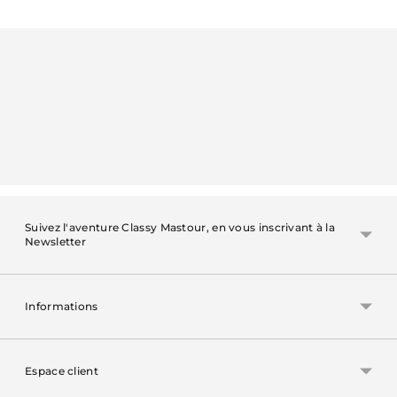
Ajouter
un
produit
à
votre
panier
Suivez l'aventure Classy Mastour, en vous inscrivant à la
Newsletter
Informations
Espace client